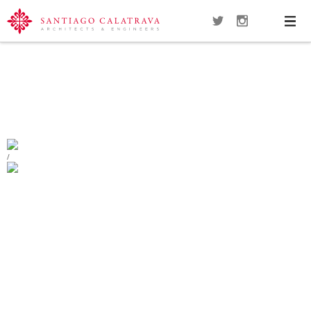
Navi
Overview
Gallery
Map
Close
BRIDGES OVER THE HOOFDVAART
HAARLEMMERMEER
/